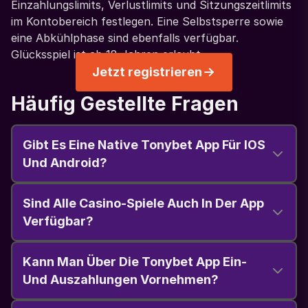
Einzahlungslimits, Verlustlimits und Sitzungszeitlimits
im Kontobereich festlegen. Eine Selbstsperre sowie
eine Abkühlphase sind ebenfalls verfügbar.
Glücksspiel ist ab 18 Jahren erlaubt.
Jetzt registrieren
Häufig Gestellte Fragen
Gibt Es Eine Native Tonybet App Für IOS
Und Android?
Sind Alle Casino-Spiele Auch In Der App
Verfügbar?
Kann Man Über Die Tonybet App Ein-
Und Auszahlungen Vornehmen?