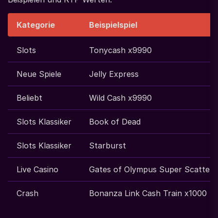
Kategorie
Beispielspiel
Slots
Tonycash x9990
Neue Spiele
Jelly Express
Beliebt
Wild Cash x9990
Slots Klassiker
Book of Dead
Slots Klassiker
Starburst
Live Casino
Gates of Olympus Super Scatter
Crash
Bonanza Link Cash Train x1000