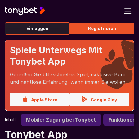
Einloggen
Registrieren
Spiele Unterwegs Mit
Tonybet App
Genießen Sie blitzschnelles Spiel, exklusive Boni
und nahtlose Erfahrung, wann immer Sie wollen.
Apple Store
Google Play
Mobiler Zugang bei Tonybet
Funktionen 
Inhalt
Tonybet App