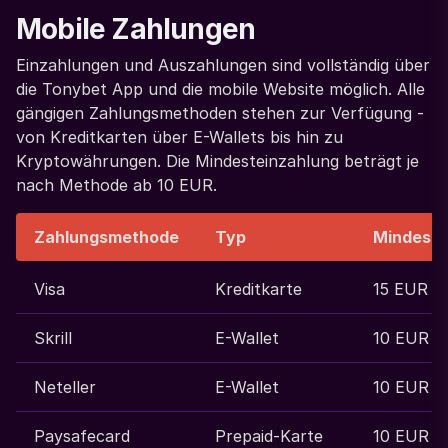
Mobile Zahlungen
Einzahlungen und Auszahlungen sind vollständig über
die Tonybet App und die mobile Website möglich. Alle
gängigen Zahlungsmethoden stehen zur Verfügung -
von Kreditkarten über E-Wallets bis hin zu
Kryptowährungen. Die Mindesteinzahlung beträgt je
nach Methode ab 10 EUR.
Zahlungsmethode
Typ
Mindeste
Visa
Kreditkarte
15 EUR
Skrill
E-Wallet
10 EUR
Neteller
E-Wallet
10 EUR
Paysafecard
Prepaid-Karte
10 EUR