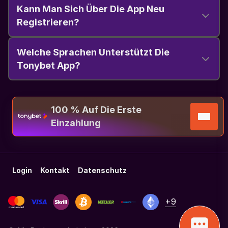
Kann Man Sich Über Die App Neu
Registrieren?
Welche Sprachen Unterstützt Die
Tonybet App?
100 % Auf Die Erste
Einzahlung
Login
Kontakt
Datenschutz
+9