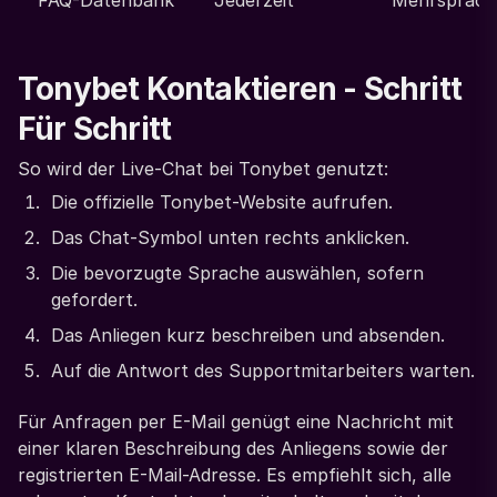
FAQ-Datenbank
Jederzeit
Mehrsprach
Tonybet Kontaktieren - Schritt
Für Schritt
So wird der Live-Chat bei Tonybet genutzt:
Die offizielle Tonybet-Website aufrufen.
Das Chat-Symbol unten rechts anklicken.
Die bevorzugte Sprache auswählen, sofern
gefordert.
Das Anliegen kurz beschreiben und absenden.
Auf die Antwort des Supportmitarbeiters warten.
Für Anfragen per E-Mail genügt eine Nachricht mit
einer klaren Beschreibung des Anliegens sowie der
registrierten E-Mail-Adresse. Es empfiehlt sich, alle