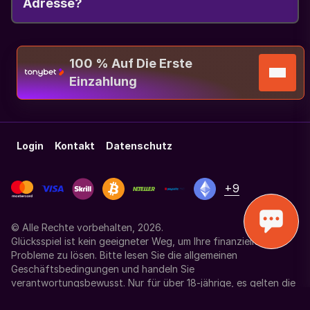
Adresse?
100 % Auf Die Erste
Einzahlung
Login
Kontakt
Datenschutz
+9
© Alle Rechte vorbehalten, 2026.
Glücksspiel ist kein geeigneter Weg, um Ihre finanziellen
Probleme zu lösen. Bitte lesen Sie die allgemeinen
Geschäftsbedingungen und handeln Sie
verantwortungsbewusst. Nur für über 18-jährige, es gelten die
AGBs.