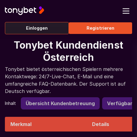
Einloggen
Registrieren
Tonybet Kundendienst
Österreich
Tonybet bietet österreichischen Spielern mehrere
Kontaktwege: 24/7-Live-Chat, E-Mail und eine
umfangreiche FAQ-Datenbank. Der Support ist auf
Deutsch verfügbar.
Übersicht Kundenbetreuung
Verfügbare
Inhalt
Merkmal
Details